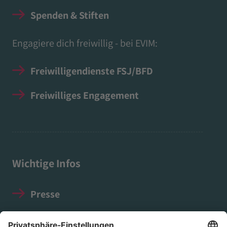
Spenden & Stiften
Engagiere dich freiwillig - bei EVIM:
Freiwilligendienste FSJ/BFD
Freiwilliges Engagement
Wichtige Infos
Presse
Impressum