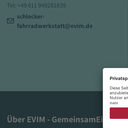
Tel:
+49 611 949281839
schlocker-
fahrradwerkstatt@evim.de
Über EVIM - GemeinsamEins